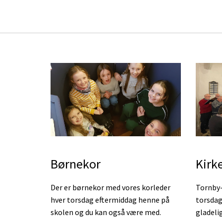
Børnekor
Kirk
Der er børnekor med vores korleder
Tornby-
hver torsdag eftermiddag henne på
torsdag
skolen og du kan også være med.
gladeli