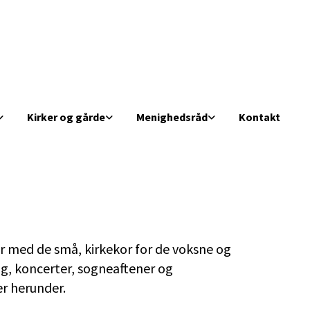
Kirker og gårde
Menighedsråd
Kontakt
r med de små, kirkekor for de voksne og
rag, koncerter, sogneaftener og
er herunder.