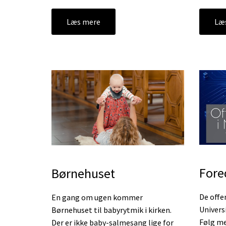
Læs mere
Læ
Fore
Børnehuset
De offe
En gang om ugen kommer
Univers
Børnehuset til babyrytmik i kirken.
Følg me
Der er ikke baby-salmesang lige for