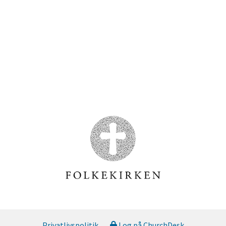
Privatlivspolitik
Log på ChurchDesk