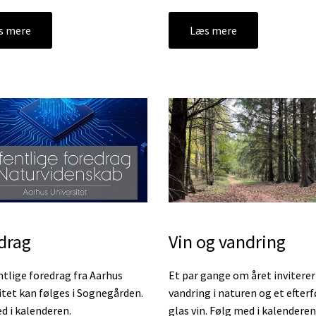
s mere
Læs mere
Vin og vandring
drag
Et par gange om året inviterer v
ntlige foredrag fra Aarhus
vandring i naturen og et efter
itet kan følges i Sognegården.
glas vin. Følg med i kalenderen
d i kalenderen.