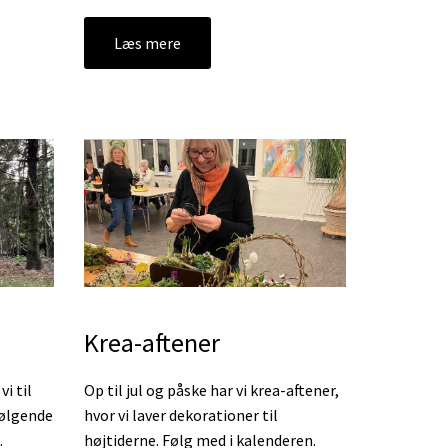
Læs mere
Krea-aftener
Op til jul og påske har vi krea-aftener,
i til
hvor vi laver dekorationer til
følgende
højtiderne. Følg med i kalenderen.
.