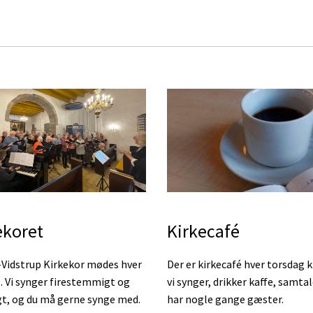
Kirkecafé
ekoret
Der er kirkecafé hver torsdag kl
Vidstrup Kirkekor mødes hver
vi synger, drikker kaffe, samta
. Vi synger firestemmigt og
har nogle gange gæster.
gt, og du må gerne synge med.