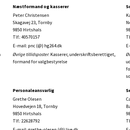
Næstformand og kasserer
S
Peter Christensen
K
Skagavej 23, Tornby
Ne
9850 Hirtshals
9
Tlf.: 40570157
Tl
E-mail: pnc (@) hg264.dk
E
m
Øvrige tillidsposter
: Kasserer, underskriftsberettiget,
Øv
formand for valgbestyrelse
ud
fo
s
Personaleansvarlig
S
Grethe Olesen
Ca
Hovedvejen 18, Tornby
Ba
9850 Hirtshals
9
Tlf.: 22628792
Tl
E-mail: grethe-olesen (@) live.dk
E-