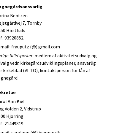
ognegårdsansvarlig
arina Bentzen
jstgårdvej 7, Tornby
850 Hirsthals
f.: 93920852
-mail: frauputz (@) gmail.com
rige tillidsposter:
medlem af aktivitetsudvalg og
valg vedr. kirkegårdsudviklingsplaner, ansvarlig
r kirkeblad (VI-TO), kontaktperson for lån af
ognegård.
ekretær
rol Ann Kiel
g Volden 2, Vidstrup
800 Hjørring
f.: 21449819
mail: carolann (@) joergen.dk