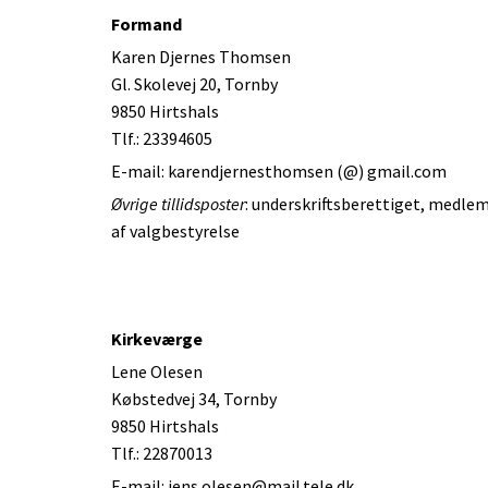
Formand
Karen Djernes Thomsen
Gl. Skolevej 20, Tornby
9850 Hirtshals
Tlf.: 23394605
E-mail: karendjernesthomsen (@) gmail.com
Øvrige tillidsposter
: underskriftsberettiget, medle
af valgbestyrelse
Kirkeværge
Lene Olesen
Købstedvej 34, Tornby
9850 Hirtshals
Tlf.: 22870013
E-mail: jens.olesen@mail.tele.dk