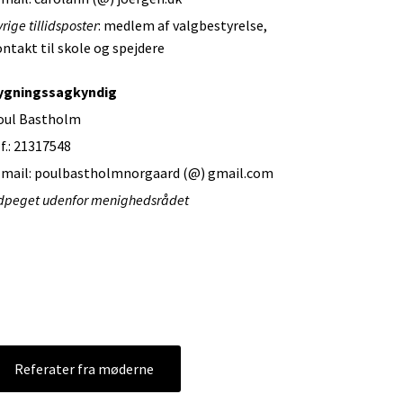
rige tillidsposter
: medlem af valgbestyrelse,
ntakt til skole og spejdere
ygningssagkyndig
oul Bastholm
f.: 21317548
-mail: poulbastholmnorgaard (@) gmail.com
dpeget udenfor menighedsrådet
Referater fra møderne