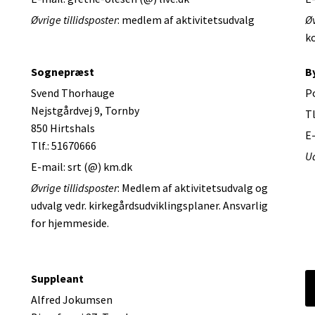
Øvrige tillidsposter
: medlem af aktivitetsudvalg
Øv
ko
Sognepræst
B
Svend Thorhauge
P
Nejstgårdvej 9, Tornby
Tl
850 Hirtshals
E
Tlf.: 51670666
U
E-mail: srt (@) km.dk
Øvrige tillidsposter
: Medlem af aktivitetsudvalg og
udvalg vedr. kirkegårdsudviklingsplaner. Ansvarlig
for hjemmeside.
Suppleant
Alfred Jokumsen