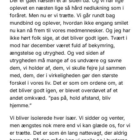
Der er gået næsten et år siden da. Og vi har lige
oplevet en næsten lige så hård nedlukning som i
foråret. Men nu er vi trætte. Vi går rundt bag
mundbind og oplever, hvordan ikke engang smilet
nu kan nå frem til vores medmennesker. Og jeg har
ikke hørt folk sige, at det bliver godt igen. Tvært i
mod har december været fuld af bekymring,
ængstelse og utryghed. Og ved siden af
utrygheden må mange af os undvære og savne
dem, vi holder af, dem, vi skulle fejre jul sammen
med, dem, der i virkeligheden gør den største
forskel i vores liv. Det er som om ordene om, at
det bliver godt igen, er blevet overdøvet af et
andet omkvæd. ”pas på, hold afstand, bliv
hjemme.”
Vi bliver isolerede hver især. Vi sidder og venter,
men ængstes nok mere end vi kan glæde os, for vi
er trætte. Det er som én lang nattevagt, der aldrig