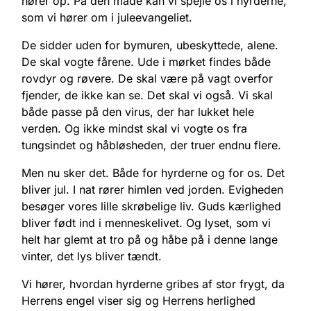
hører op. På den måde kan vi spejle os i hyrderne,
som vi hører om i juleevangeliet.
De sidder uden for bymuren, ubeskyttede, alene.
De skal vogte fårene. Ude i mørket findes både
rovdyr og røvere. De skal være på vagt overfor
fjender, de ikke kan se. Det skal vi også. Vi skal
både passe på den virus, der har lukket hele
verden. Og ikke mindst skal vi vogte os fra
tungsindet og håbløsheden, der truer endnu flere.
Men nu sker det. Både for hyrderne og for os. Det
bliver jul. I nat rører himlen ved jorden. Evigheden
besøger vores lille skrøbelige liv. Guds kærlighed
bliver født ind i menneskelivet. Og lyset, som vi
helt har glemt at tro på og håbe på i denne lange
vinter, det lys bliver tændt.
Vi hører, hvordan hyrderne gribes af stor frygt, da
Herrens engel viser sig og Herrens herlighed