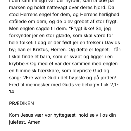
I den samme egn var der hyrder, som lå ude på
marken og holdt nattevagt over deres hjord. Da
stod Herrens engel for dem, og Herrens herlighed
strålede om dem, og de blev grebet af stor frygt.
Men englen sagde til dem: “Frygt ikke! Se, jeg
forkynder jer en stor glæde, som skal være for
hele folket: I dag er der født jer en frelser i Davids
by; han er Kristus, Herren. Og dette er tegnet, I får:
I skal finde et barn, som er svøbt og ligger i en
krybbe.« Og med ét var der sammen med englen
en himmelsk hærskare, som lovpriste Gud og
sang: “Ære være Gud i det højeste og på jorden!
Fred til mennesker med Guds velbehag!« Luk 2,1-
14
PRÆDIKEN
Kom Jesus vær vor hyttegæst, hold selv i os din
julefest. Amen