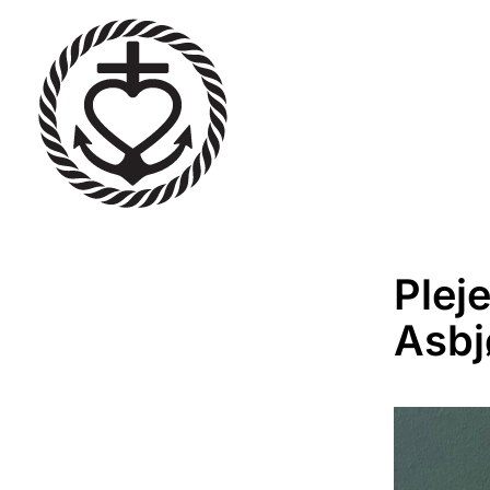
Plej
Asbj