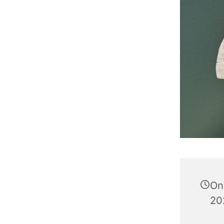
On
202