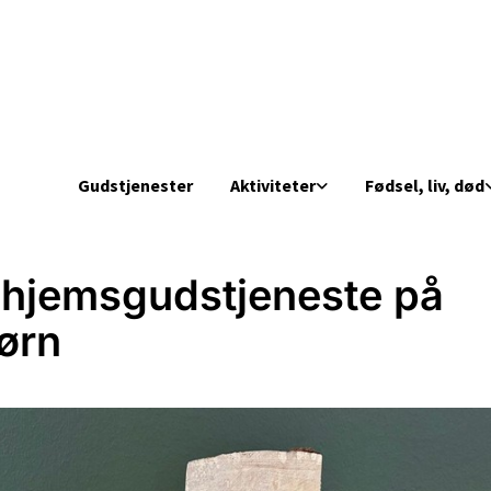
Gudstjenester
Aktiviteter
Fødsel, liv, død
ehjemsgudstjeneste på
ørn